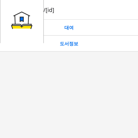
book/rent/[id]
대여
도서정보