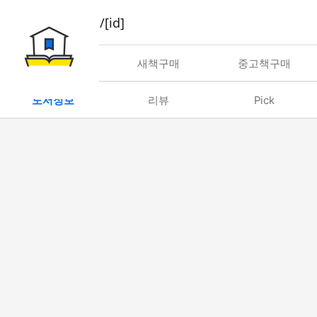
book/rent/[id]
대여
새책구매
중고책구매
도서정보
리뷰
Pick