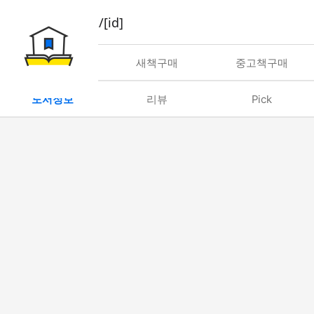
book/rent/[id]
대여
새책구매
중고책구매
도서정보
리뷰
Pick