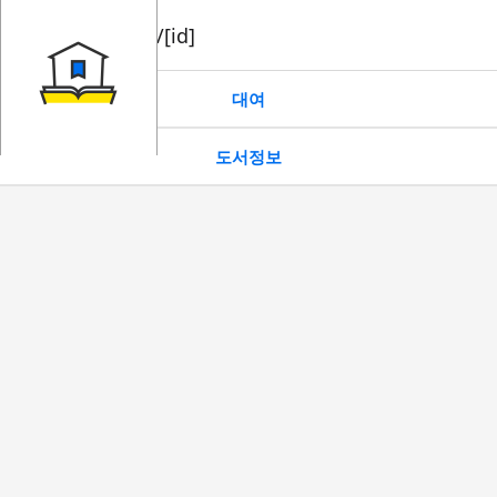
book/rent/[id]
대여
도서정보