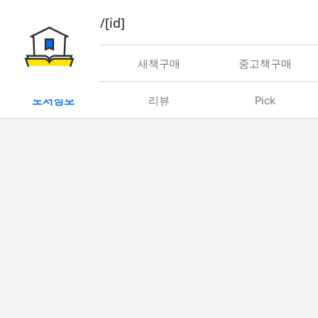
book/rent/[id]
대여
새책구매
중고책구매
도서정보
리뷰
Pick