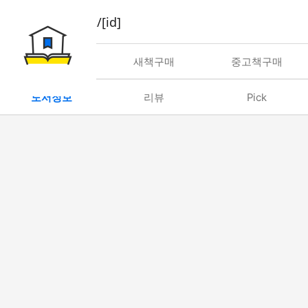
book/rent/[id]
대여
새책구매
중고책구매
도서정보
리뷰
Pick