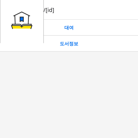
book/rent/[id]
대여
도서정보