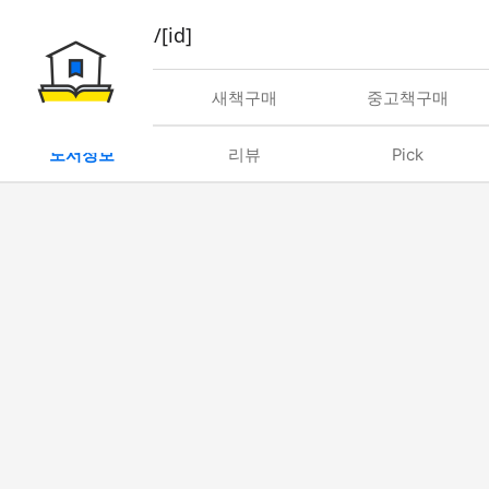
book/rent/[id]
대여
새책구매
중고책구매
도서정보
리뷰
Pick