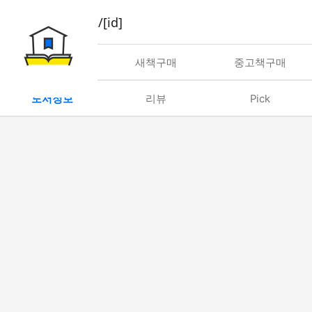
book/rent/[id]
대여
새책구매
중고책구매
도서정보
리뷰
Pick