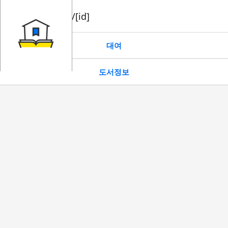
book/rent/[id]
대여
도서정보