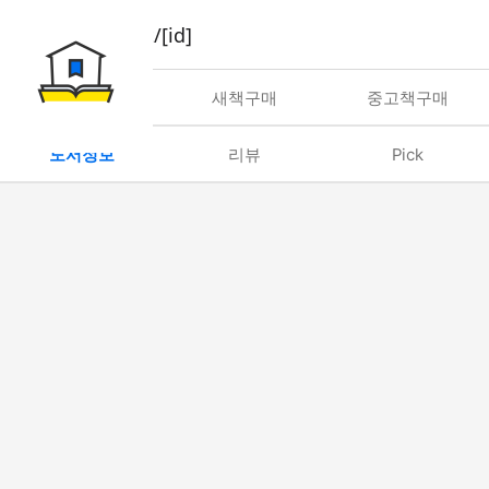
book/rent/[id]
대여
새책구매
중고책구매
도서정보
리뷰
Pick