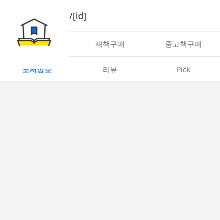
book/rent/[id]
대여
새책구매
중고책구매
도서정보
리뷰
Pick