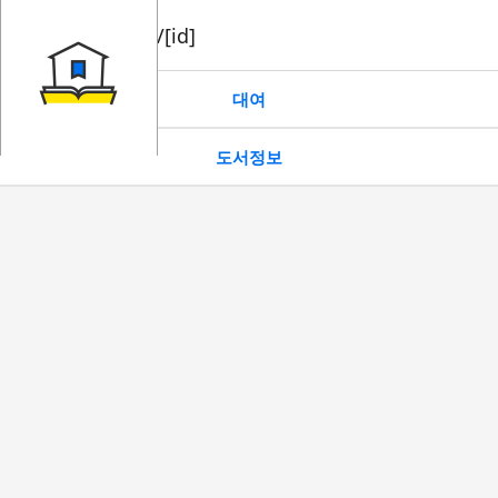
book/rent/[id]
대여
도서정보