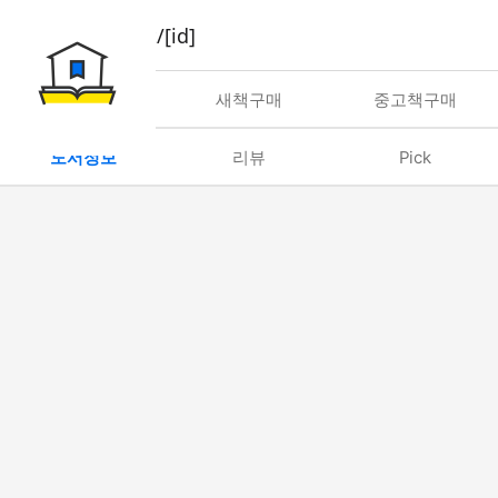
book/rent/[id]
대여
새책구매
중고책구매
도서정보
리뷰
Pick