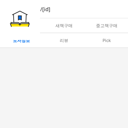
book/rent/[id]
대여
새책구매
중고책구매
도서정보
리뷰
Pick