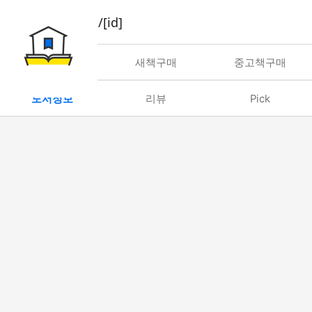
book/rent/[id]
대여
새책구매
중고책구매
도서정보
리뷰
Pick