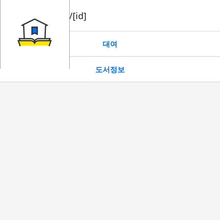
book/rent/[id]
대여
도서정보