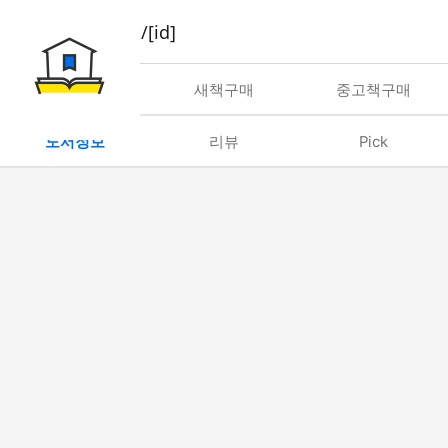
book/rent/[id]
대여
새책구매
중고책구매
도서정보
리뷰
Pick