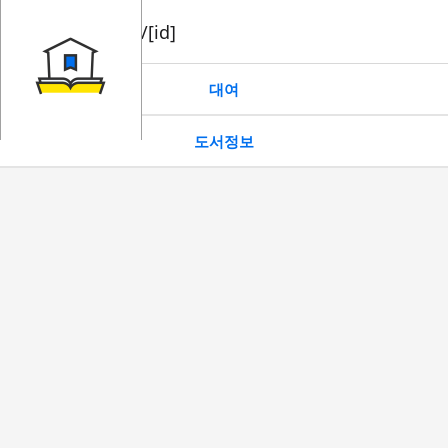
book/rent/[id]
대여
도서정보