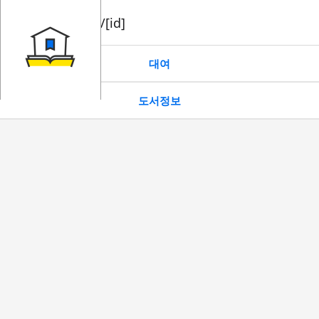
book/rent/[id]
대여
도서정보