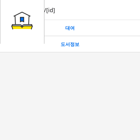
book/rent/[id]
대여
도서정보