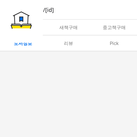
book/rent/[id]
대여
새책구매
중고책구매
도서정보
리뷰
Pick