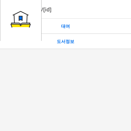
book/rent/[id]
대여
도서정보