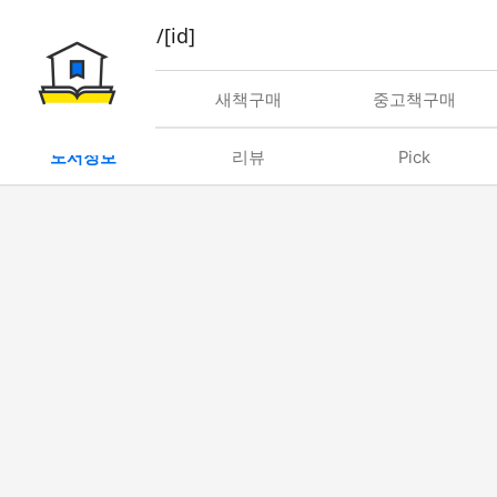
book/rent/[id]
대여
새책구매
중고책구매
도서정보
리뷰
Pick