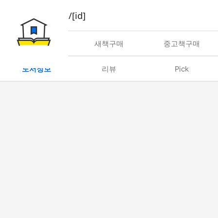
book/rent/[id]
대여
새책구매
중고책구매
도서정보
리뷰
Pick