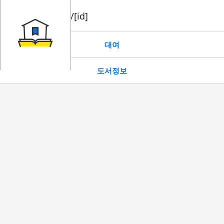
book/rent/[id]
대여
도서정보