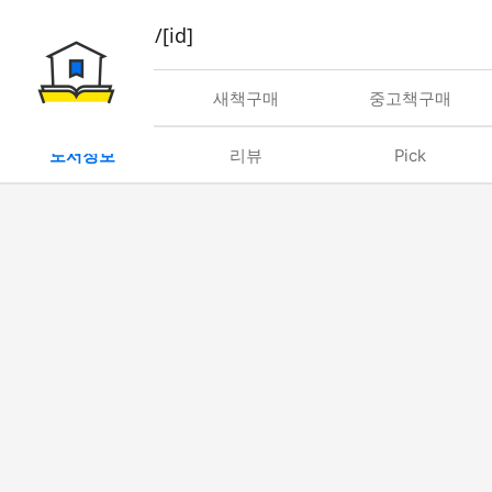
book/rent/[id]
대여
새책구매
중고책구매
도서정보
리뷰
Pick