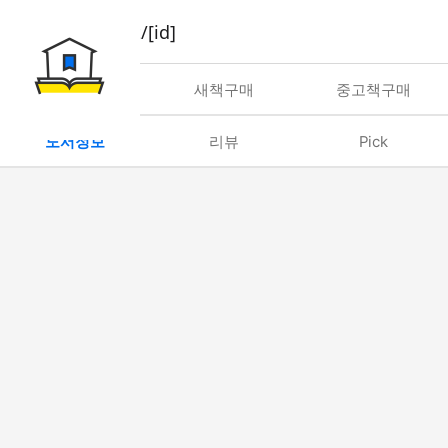
book/rent/[id]
대여
새책구매
중고책구매
도서정보
리뷰
Pick