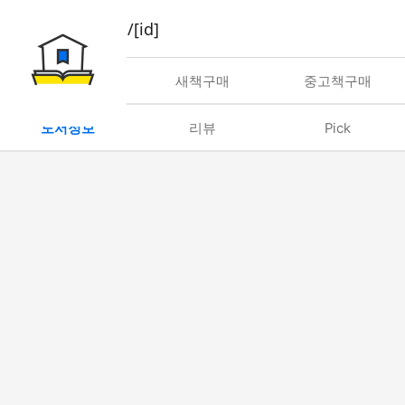
book/rent/[id]
대여
새책구매
중고책구매
도서정보
리뷰
Pick