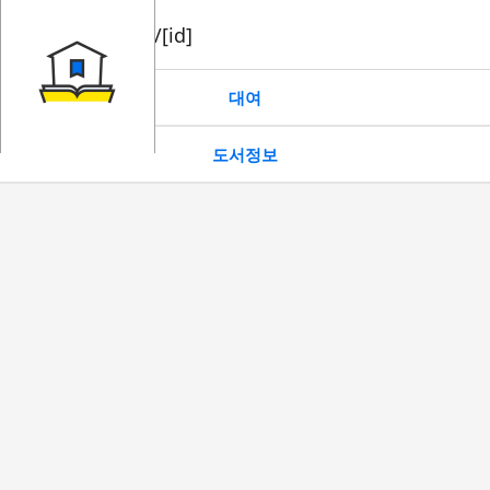
book/rent/[id]
대여
도서정보