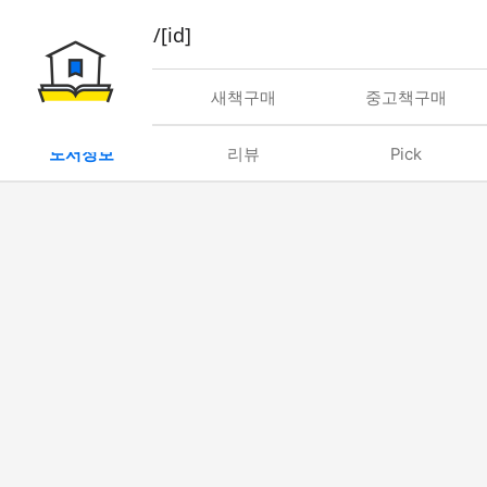
book/rent/[id]
대여
새책구매
중고책구매
도서정보
리뷰
Pick