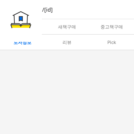
book/rent/[id]
대여
새책구매
중고책구매
도서정보
리뷰
Pick