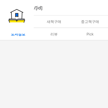
book/rent/[id]
대여
새책구매
중고책구매
도서정보
리뷰
Pick