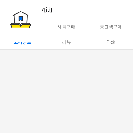
book/rent/[id]
대여
새책구매
중고책구매
도서정보
리뷰
Pick