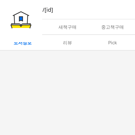
book/rent/[id]
대여
새책구매
중고책구매
도서정보
리뷰
Pick