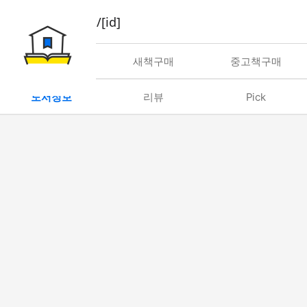
book/rent/[id]
대여
새책구매
중고책구매
도서정보
리뷰
Pick