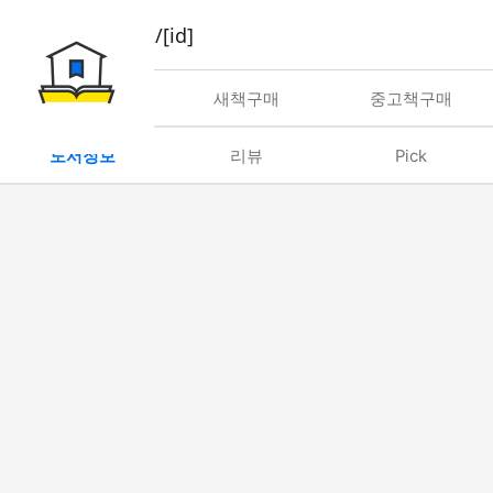
book/rent/[id]
대여
새책구매
중고책구매
도서정보
리뷰
Pick