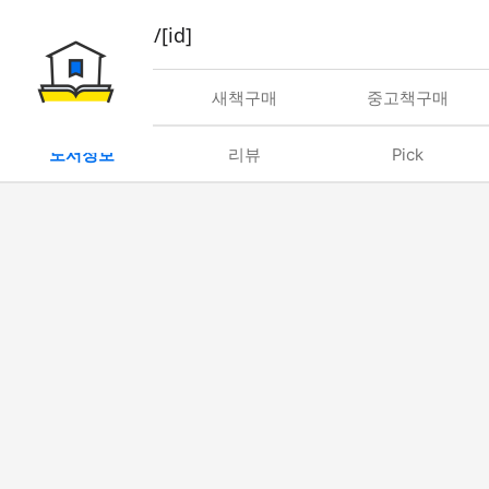
book/rent/[id]
대여
새책구매
중고책구매
도서정보
리뷰
Pick