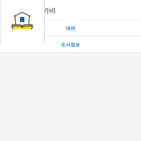
book/rent/[id]
대여
도서정보