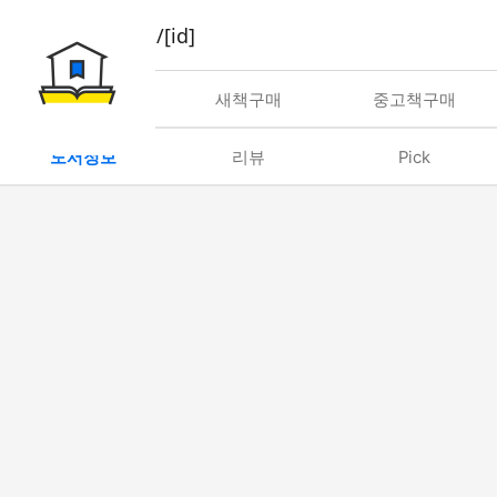
book/rent/[id]
대여
새책구매
중고책구매
도서정보
리뷰
Pick