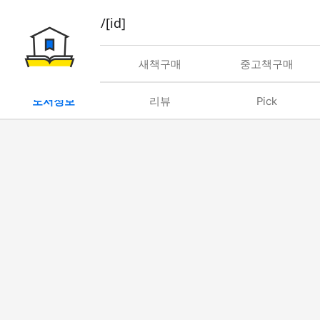
book/rent/[id]
대여
새책구매
중고책구매
도서정보
리뷰
Pick