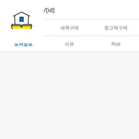
book/rent/[id]
대여
새책구매
중고책구매
도서정보
리뷰
Pick