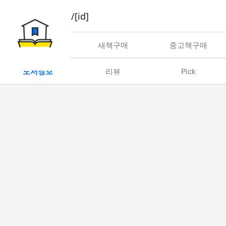
book/rent/[id]
대여
새책구매
중고책구매
도서정보
리뷰
Pick