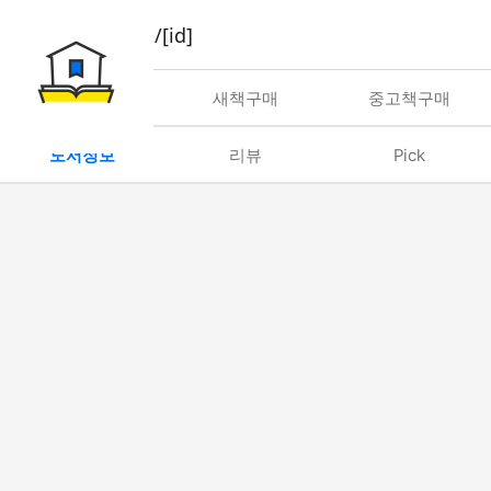
book/rent/[id]
대여
새책구매
중고책구매
도서정보
리뷰
Pick