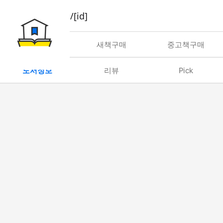
book/rent/[id]
대여
새책구매
중고책구매
도서정보
리뷰
Pick