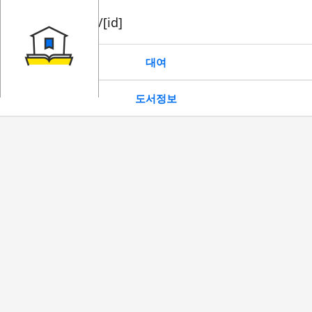
book/rent/[id]
대여
도서정보