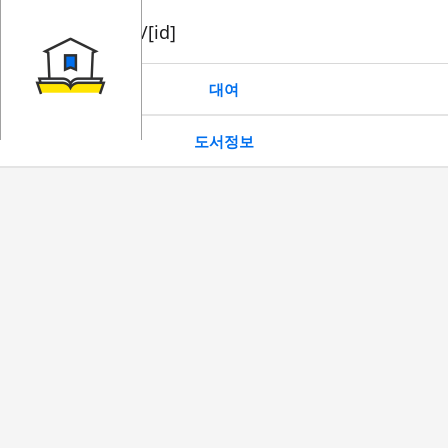
book/rent/[id]
대여
도서정보