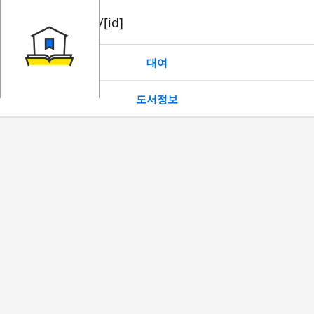
book/rent/[id]
대여
도서정보