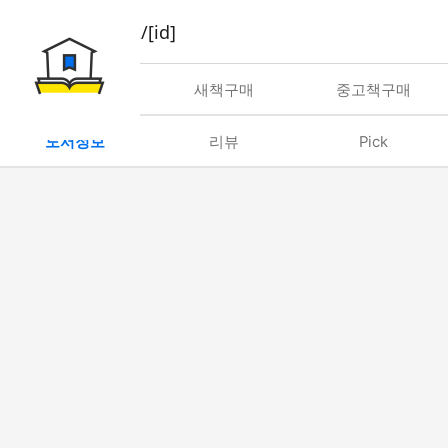
book/rent/[id]
대여
새책구매
중고책구매
도서정보
리뷰
Pick