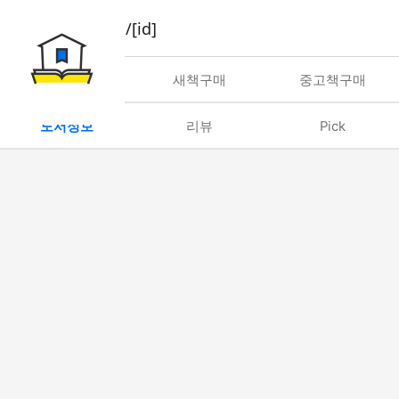
book/rent/[id]
대여
새책구매
중고책구매
도서정보
리뷰
Pick